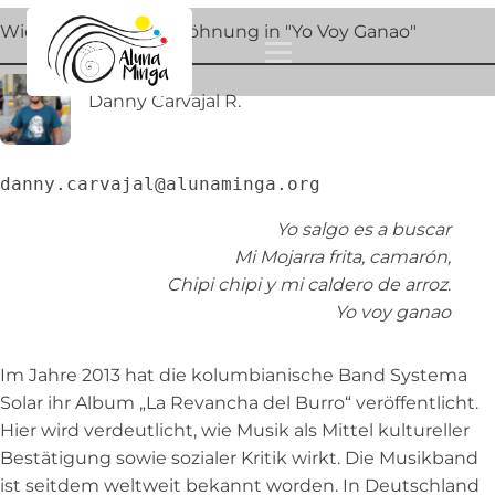
Widerstand und Versöhnung in "Yo Voy Ganao"
Aluna Minga e. V.
Danny Carvajal R.
danny.carvajal@alunaminga.org
Yo salgo es a buscar
Mi Mojarra frita, camarón,
Chipi chipi y mi caldero de arroz
.
Yo voy ganao
Im Jahre 2013 hat die kolumbianische Band Systema
Solar ihr Album „La Revancha del Burro“ veröffentlicht.
Hier wird verdeutlicht, wie Musik als Mittel kultureller
Bestätigung sowie sozialer Kritik wirkt. Die Musikband
ist seitdem weltweit bekannt worden. In Deutschland